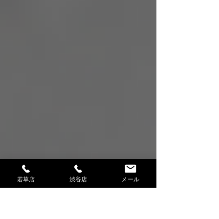
若草店
渋谷店
メール