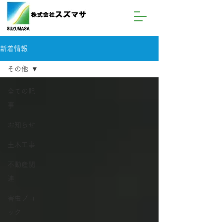
新着情報
その他
全ての記
事
お知らせ
土木工事
不動産関
連
害虫ブロ
ック