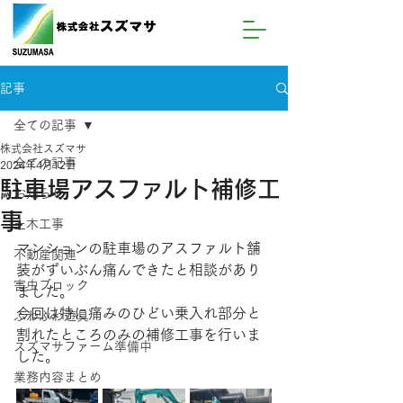
記事
全ての記事
株式会社スズマサ
全ての記事
2024年4月12日
駐車場アスファルト補修工
お知らせ
事
土木工事
マンションの駐車場のアスファルト舗
不動産関連
装がずいぶん痛んできたと相談があり
害虫ブロック
ました。
今回は特に痛みのひどい乗入れ部分と
ふわふわ遊具
割れたところのみの補修工事を行いま
スズマサファーム準備中
した。
業務内容まとめ