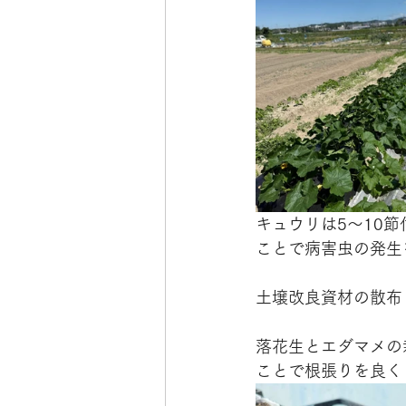
キュウリは5～10
ことで病害虫の発生
土壌改良資材の散布（
落花生とエダマメの
ことで根張りを良く