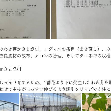
のわき芽かきと誘引、エダマメの播種（まき直し）、カ
改良資材の散布、メロンの管理、そしてタマネギの収穫
かきと誘引
しっかり育てるため、1番花より下に発生したわき芽を
わせて主枝がまっすぐ伸びるよう誘引クリップで支柱に