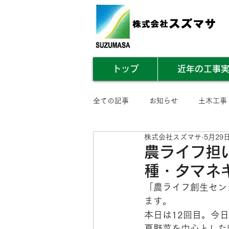
トップ
近年の工事
全ての記事
お知らせ
土木工事
株式会社スズマサ
5月29
業務内容まとめ
その他
農ライフ担
種・タマネ
「
農ライフ創生セン
ます。
本日は12回目。今
夏野菜を中心とした