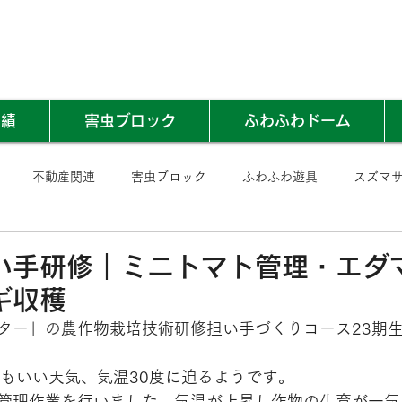
実績
害虫ブロック
ふわふわドーム
不動産関連
害虫ブロック
ふわふわ遊具
スズマ
日
い手研修｜ミニトマト管理・エダ
ギ収穫
ター
」の
農作物栽培技術研修担い手づくりコース23期
日もいい天気、気温30度に迫るようです。
管理作業を行いました。気温が上昇し作物の生育が一気