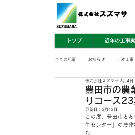
トップ
近年の工事
全ての記事
お知らせ
土木工事
株式会社スズマサ
3月4日
業務内容まとめ
その他
豊田市の農
りコース2
更新日：
3月13日
この度、豊田市とあ
生センター
」の
農作
た。