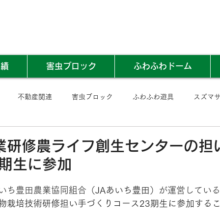
実績
害虫ブロック
ふわふわドーム
不動産関連
害虫ブロック
ふわふわ遊具
スズマ
業研修農ライフ創生センターの担
3期生に参加
いち豊田農業協同組合（
JAあいち豊田
）が運営してい
物栽培技術研修担い手づくりコース23期生に参加する