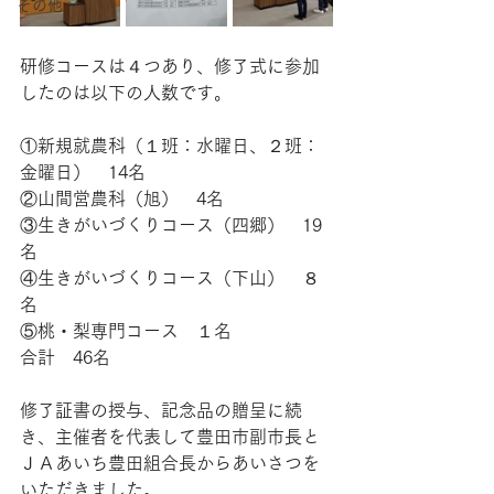
その他
研修コースは４つあり、修了式に参加
したのは以下の人数です。
①新規就農科（１班：水曜日、２班：
金曜日）　14名
②山間営農科（旭）　4名
③生きがいづくりコース（四郷）　19
名
④生きがいづくりコース（下山）　８
名
⑤桃・梨専門コース　１名
合計　46名
修了証書の授与、記念品の贈呈に続
き、主催者を代表して豊田市副市長と
ＪＡあいち豊田組合長からあいさつを
いただきました。