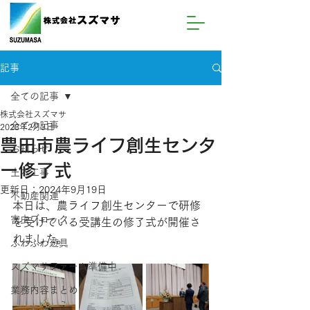
記事
全ての記事
株式会社スズマサ
全ての記事
2023年2月3日
豊田市農ライフ創生センタ
お知らせ
ー修了式
土木工事
更新日：
2024年9月19日
不動産関連
本日は、農ライフ創生センターで研修
害虫ブロック
を受けている受講生の修了式が開催さ
れました。
ふわふわ遊具
スズマサファーム準備中
業務内容まとめ