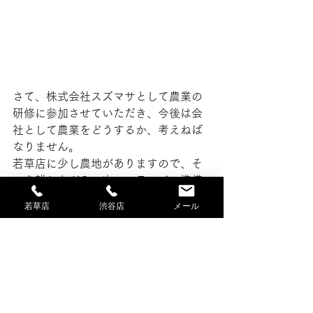
さて、株式会社スズマサとして農業の
研修に参加させていただき、今後は会
社として農業をどうするか、考えねば
なりません。
若草店に少し農地がありますので、そ
こを耕しながら、次のステージの準備
が整ったら、またお知らせしたいと思
若草店
渋谷店
メール
います。
（家庭菜園的な農業は引き続き行いま
す。ブログにも時々掲載します。）
講座の記録として、１回も欠かすこと
なく更新してきました。