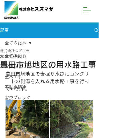
記事
全ての記事
株式会社スズマサ
全ての記事
2025年8月22日
豊田市旭地区の用水路工事
お知らせ
豊田市旭地区で素掘り水路にコンクリ
土木工事
ートの側溝を入れる用水路工事を行っ
不動産関連
ています。
害虫ブロック
ふわふわ遊具
スズマサファーム準備中
業務内容まとめ