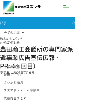
記事
全ての記事
株式会社スズマサ
全ての記事
2025年7月2日
豊田商工会議所の専門家派
お知らせ
遣事業広告宣伝広報・
土木工事
PR（１回目）
不動産関連
更新日：
2025年7月6日
害虫ブロック
ふわふわ遊具
スズマサファーム準備中
業務内容まとめ