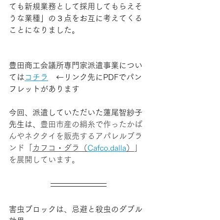
ても新規業務として採用してもらえそ
うな業種」の３点をお互に考えてくる
ことになりました。
豊田商工会議所専門家派遣事業につい
ては
コチラ
　←リンク先にPDFでパン
フレットがあります
今回、派遣していただいた蓮尾智紗子
先生は、
豊田市産の絹糸で作ったかば
んやネクタイを販売するアパレルブラ
ンド「
カフコ・ダラ（
Cafco.dalla
）
」
を展開しています。
害虫ブロックは、忌避と殺虫のダブル