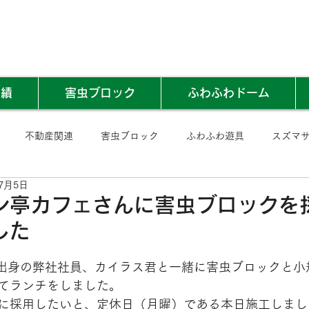
実績
害虫ブロック
ふわふわドーム
不動産関連
害虫ブロック
ふわふわ遊具
スズマ
年7月5日
ン亭カフェさんに害虫ブロックを
した
ル出身の弊社社員、カイラス君と一緒に害虫ブロックと小
てランチをしました。
に採用したいと、定休日（月曜）である本日施工しまし