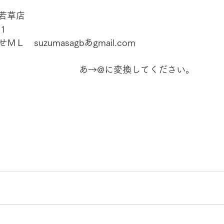
若草店　
41
　suzumasagbあgmail.com
　　　　　　　　　あ→@に変換してください。　　 