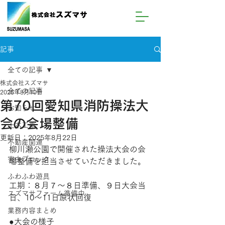
記事
全ての記事
株式会社スズマサ
全ての記事
2025年8月10日
第70回愛知県消防操法大
お知らせ
会の会場整備
土木工事
更新日：
2025年8月22日
不動産関連
柳川瀬公園で開催された操法大会の会
害虫ブロック
場整備を担当させていただきました。
ふわふわ遊具
工期：８月７～８日準備、９日大会当
スズマサファーム準備中
日、10～11日原状回復
業務内容まとめ
●大会の様子