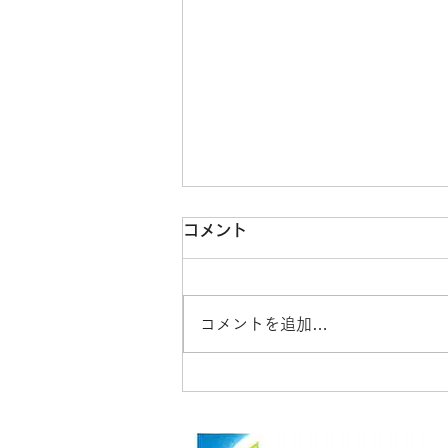
コメント
コメントを追加…
田んぼの老朽化した水路のや
り替え工事（続）