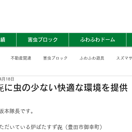
実績
害虫ブロック
ふわふわドーム
不動産関連
害虫ブロック
ふわふわ遊具
スズマ
4月18日
㐂に虫の少ない快適な環境を提供
坂本隊長です。
ただいている炉ばたすず㐂（豊田市御幸町）