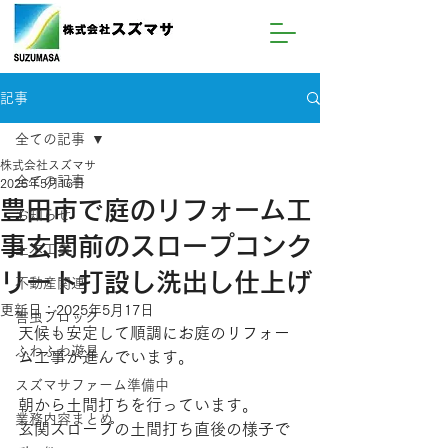
記事
全ての記事
株式会社スズマサ
全ての記事
2025年5月16日
豊田市で庭のリフォーム工
お知らせ
事玄関前のスロープコンク
土木工事
リート打設し洗出し仕上げ
不動産関連
更新日：
2025年5月17日
害虫ブロック
天候も安定して順調にお庭のリフォー
ふわふわ遊具
ム工事が進んでいます。
スズマサファーム準備中
朝から土間打ちを行っています。
業務内容まとめ
玄関スロープの土間打ち直後の様子で