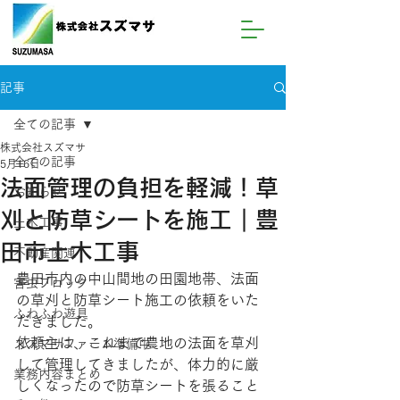
記事
全ての記事
株式会社スズマサ
全ての記事
5月16日
法面管理の負担を軽減！草
お知らせ
刈と防草シートを施工┃豊
土木工事
田市土木工事
不動産関連
豊田市内の中山間地の田園地帯、法面
害虫ブロック
の草刈と防草シート施工の依頼をいた
ふわふわ遊具
だきました。
依頼主は、これまで農地の法面を草刈
スズマサファーム準備中
して管理してきましたが、体力的に厳
業務内容まとめ
しくなったので防草シートを張ること