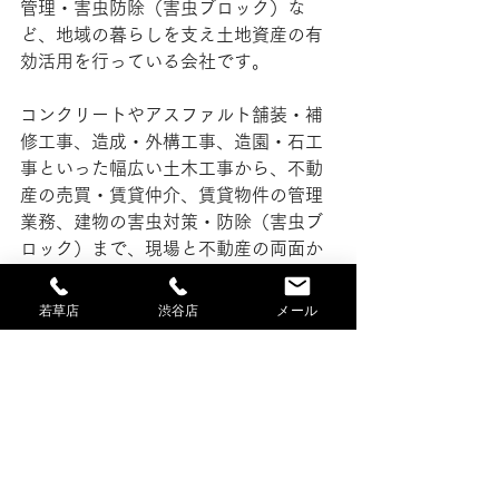
管理・害虫防除（害虫ブロック）な
ど、地域の暮らしを支え土地資産の有
効活用を行っている会社です。
コンクリートやアスファルト舗装・補
修工事、造成・外構工事、造園・石工
事といった幅広い土木工事から、不動
産の売買・賃貸仲介、賃貸物件の管理
業務、建物の害虫対策・防除（害虫ブ
ロック）まで、現場と不動産の両面か
ら総合的なサポートを行っています。
若草店
渋谷店
メール
工事と不動産、管理業務を分けて考え
るのではなく、土地や建物の状況・用
途・将来の活用まで見据えたご提案を
心がけています。
小規模な補修工事、部分的な施工、ス
ポットでの害虫対策、不動産に関する
ちょっとしたご相談も歓迎です。