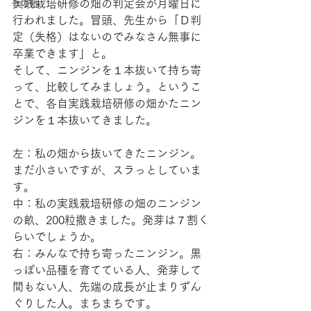
実践栽培研修の畑の判定会が月曜日に
その他
行われました。冒頭、先生から「Ｄ判
定（失格）はないのでみなさん無事に
卒業できます」と。
そして、ニンジンを１本抜いて持ち寄
って、比較してみましょう。というこ
とで、各自実践栽培研修の畑かたニン
ジンを１本抜いてきました。
左：私の畑から抜いてきたニンジン。
まだ小さいですが、スラっとしていま
す。
中：私の実践栽培研修の畑のニンジン
の畝、200粒撒きました。発芽は７割く
らいでしょうか。
右：みんなで持ち寄ったニンジン。黒
っぽい品種を育てている人、発芽して
間もない人、先端の成長が止まりずん
ぐりした人。まちまちです。