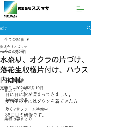
記事
全ての記事
株式会社スズマサ
全ての記事
2022年10月28日
水やり、オクラの片づけ、
お知らせ
落花生収穫片付け、ハウス
土木工事
内は種
不動産関連
更新日：
2024年9月19日
害虫ブロック
日に日に秋が深まってきました。
ふわふわ遊具
受講生の中にはダウンを着てきた方
も。
スズマサファーム準備中
36回目の研修です。
業務内容まとめ