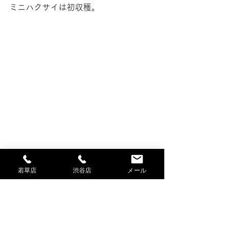
ミニハクサイは初収穫。
若草店
渋谷店
メール
スズマサファーム準備中