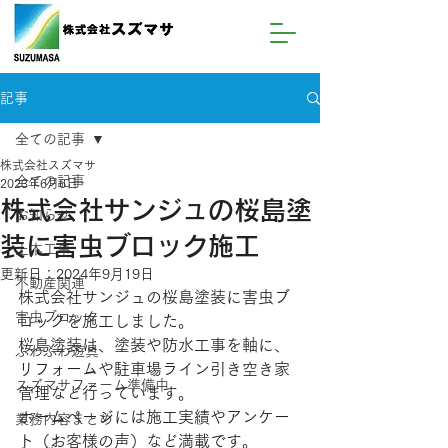
記事
全ての記事
株式会社スズマサ
全ての記事
2023年6月6日
株式会社サンジュの桜島塗
お知らせ
装に害虫ブロック施工
土木工事
更新日：
2024年9月19日
不動産関連
株式会社サンジュの桜島塗装に害虫ブ
害虫ブロック
ロックを施工しました。
桜島塗装は、塗装や防水工事を軸に、
ふわふわ遊具
リフォームや駐車場ライン引き空き家
スズマサファーム準備中
管理など行っています。
ホームページには施工実績やアンケー
業務内容まとめ
ト（お客様の声）など満載です。