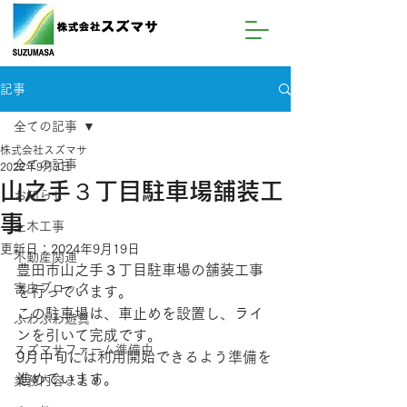
記事
全ての記事
株式会社スズマサ
全ての記事
2022年9月3日
山之手３丁目駐車場舗装工
お知らせ
事
土木工事
更新日：
2024年9月19日
不動産関連
豊田市山之手３丁目駐車場の舗装工事
害虫ブロック
を行っています。
この駐車場は、車止めを設置し、ライ
ふわふわ遊具
ンを引いて完成です。
スズマサファーム準備中
9月中旬には利用開始できるよう準備を
進めています。
業務内容まとめ