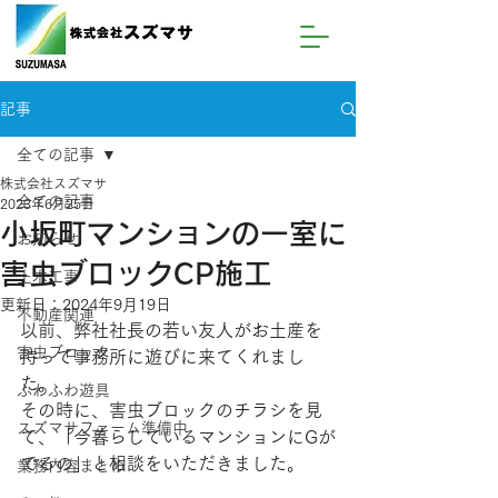
記事
全ての記事
株式会社スズマサ
全ての記事
2023年6月25日
小坂町マンションの一室に
お知らせ
害虫ブロックCP施工
土木工事
更新日：
2024年9月19日
不動産関連
以前、弊社社長の若い友人がお土産を
害虫ブロック
持って事務所に遊びに来てくれまし
た。
ふわふわ遊具
その時に、害虫ブロックのチラシを見
スズマサファーム準備中
て、「今暮らしているマンションにGが
でるの」と相談をいただきました。
業務内容まとめ