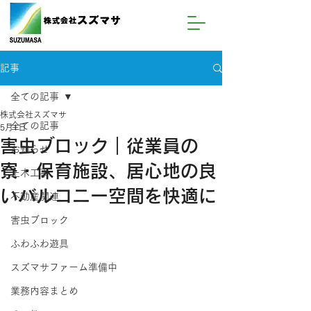
記事
全ての記事
株式会社スズマサ
全ての記事
5月1日
害虫ブロック｜従業員の
お知らせ
寮・保育施設、居心地の良
土木工事
いバルコニー空間を快適に
不動産関連
害虫ブロック
ふわふわ遊具
スズマサファーム準備中
業務内容まとめ