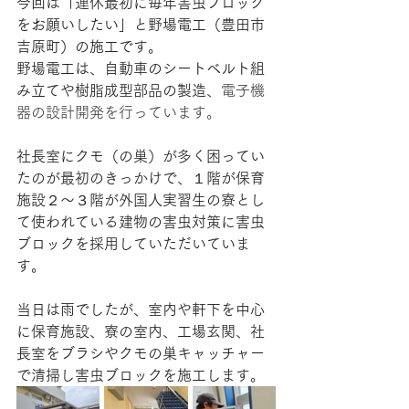
今回は「連休最初に毎年害虫ブロック
をお願いしたい」と野場電工（豊田市
吉原町）の施工です。
野場電工は、自動車のシートベルト組
み立てや樹脂成型部品の製造、
電子機
器の設計開発を行っています。
社長室にクモ（の巣）が多く困ってい
たのが最初のきっかけで、１階が保育
施設２～３階が外国人実習生の寮とし
て使われている建物の害虫対策に害虫
ブロックを採用していただいていま
す。
当日は雨でしたが、室内や軒下を中心
に保育施設、寮の室内、工場玄関、社
長室をブラシやクモの巣キャッチャー
で清掃し害虫ブロックを施工します。