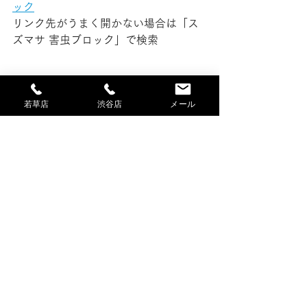
ック
リンク先がうまく開かない場合は「ス
ズマサ 害虫ブロック」で検索
若草店
渋谷店
メール
ＳＮＳで「＃害虫ブロック」と検索す
ると、全国で取り扱っている会社の施
工事例を見ることができます。
キャンペーンの利用は１回限り、2023
年6月30日締め切りです。