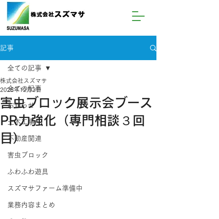
記事
全ての記事
株式会社スズマサ
全ての記事
2025年12月3日
害虫ブロック展示会ブース
お知らせ
PR力強化（専門相談３回
土木工事
目）
不動産関連
害虫ブロック
ふわふわ遊具
スズマサファーム準備中
業務内容まとめ