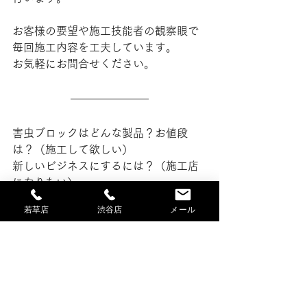
お客様の要望や
施工技能者の観察眼で
毎回施工内容を工夫しています。
お気軽にお問合せください。
害虫ブロックはどんな製品？お値段
は？（施工して欲しい）
新しいビジネスにするには？（施工店
になりたい）
虫の少ない快適な環境・サービスを手
若草店
渋谷店
メール
に入れませんか？
坂本隊長と直接相談できます。
チラシ新しくなりました