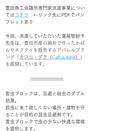
豊田商工会議所専門家派遣事業につい
ては
コチラ
　←リンク先にPDFでパン
フレットあり
今回、派遣していただいた蓮尾智紗子
先生は、
豊田市産の絹糸で作ったかば
んやネクタイを販売するアパレルブラ
ンド「
カフコ・ダラ（
Cafco.dalla
）
」
を展開しています。
害虫ブロックは、忌避と殺虫のダブル
効果。
昆虫に来て欲しくない場所・建物を守
ることが目的の昆虫忌避剤です。
害虫ブロックで虫の少ない快適な環境
を提供します。