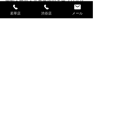
愛知・岐阜・三重県内の害虫ブロック
【施工店募集】
しています。
若草店
渋谷店
メール
忌避と殺虫のＷ効果が約３か月続く
「害虫ブロック」です。
まだまだ施工店が不足しています。
株式会社スズマサは愛知県の特約店で
す。
施工店をご希望される方・事業者様へ
の説明や加盟後の研修も行っていま
す。
ベンリー中村稲葉地町店の研修の様子
はこちらをご覧ください。【
研修の様
子
】
お気軽にお問合せ下さい。
愛知県内の害虫ブロック施工店は５店
舗。