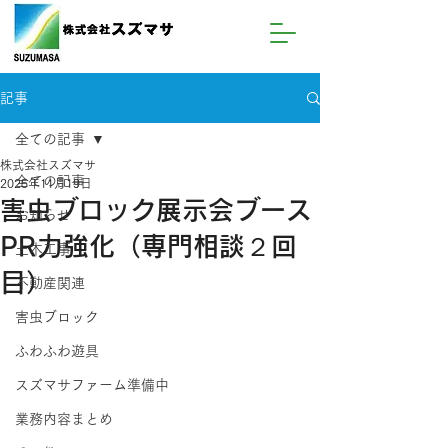
記事
全ての記事
株式会社スズマサ
全ての記事
2025年11月19日
害虫ブロック展示会ブース
お知らせ
PR力強化（専門相談２回
土木工事
目）
不動産関連
害虫ブロック
ふわふわ遊具
スズマサファーム準備中
業務内容まとめ