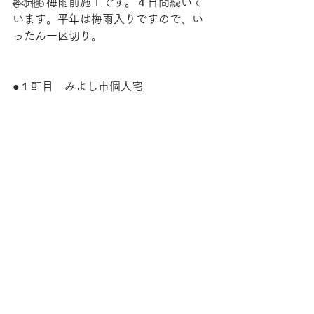
本日も梅雨前施工です。４日間続いて
その他
います。平年は
梅雨入りですので
、い
ったん一区切り。
●１軒目　みよし市個人宅