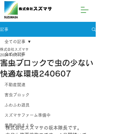
記事
全ての記事
株式会社スズマサ
全ての記事
2024年6月7日
害虫ブロックで虫の少ない
お知らせ
快適な環境240607
土木工事
不動産関連
害虫ブロック
ふわふわ遊具
スズマサファーム準備中
業務内容まとめ
株式会社スズマサの坂本隊長です。