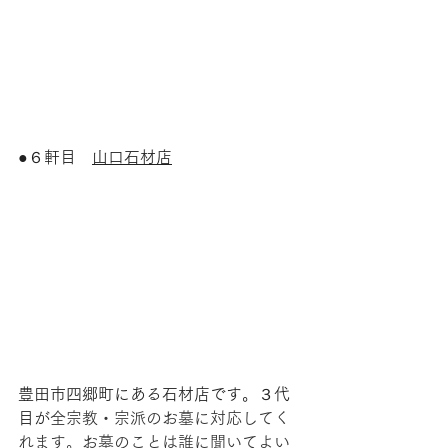
●６
軒目　
山口石材店
豊田市四郷町にある石材店です。３代
目が
全宗教・宗派のお墓に対応してく
れます。お墓のことは誰に聞いてよい