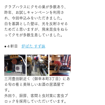
クラブハウスにクモの巣が多数あり、
昨年、お試しキャンペーンを利用さ
れ、今回申込みをいただきました。
白を基調とした壁は、光を反射させる
ためだと思いますが、飛来昆虫をねら
ってクモが多数生息していました。
●４
軒目　
炉ばた すず㐂
三河豊田駅近く（御幸本町3丁目）にあ
る旬の肴と美味しいお酒の居酒屋で
す。
外回り、厨房、客間と虫対策に害虫ブ
ロックを採用していただいています。