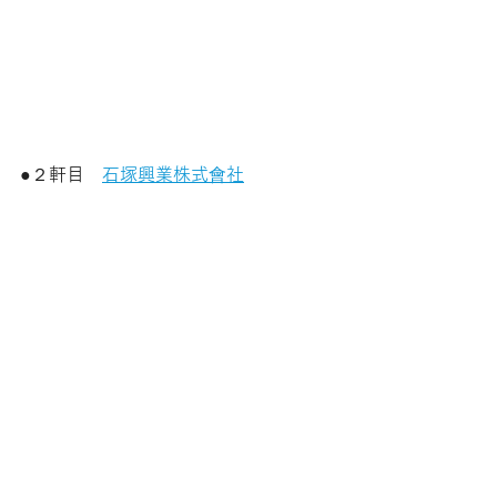
●２軒目　
石塚興業株式會社