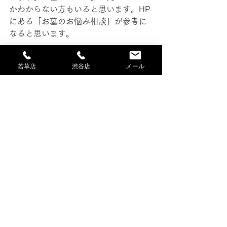
かわからない方もいると思います。HP
にある「お墓のお悩み相談」が参考に
なると思います。
近くに小学校があり、施工のタイミン
若草店
渋谷店
メール
グと下校の時間が重なり、子どもたち
が「こんにちは！」と元気よく挨拶し
てくれました。
これで梅雨入り前の施工はひと段落、
害虫ブロックで虫の少ない快適な環境
を提供することができました。
お気軽にお問合せ・申込をいただける
ようフォームを作成しました。