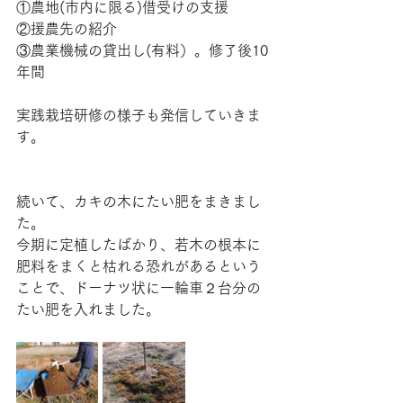
①農地(市内に限る)借受けの支援
②援農先の紹介
③農業機械の貸出し(有料）。修了後10
年間
実践栽培研修の様子も発信していきま
す。
続いて、カキの木にたい肥をまきまし
た。
今期に定植したばかり、若木の根本に
肥料をまくと枯れる恐れがあるという
ことで、ドーナツ状に一輪車２台分の
たい肥を入れました。