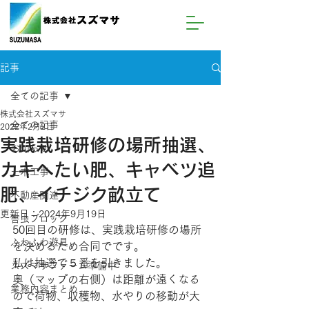
記事
全ての記事
株式会社スズマサ
全ての記事
2022年2月2日
実践栽培研修の場所抽選、
お知らせ
カキへたい肥、キャベツ追
土木工事
肥、イチジク畝立て
不動産関連
更新日：
2024年9月19日
害虫ブロック
50回目の研修は、実践栽培研修の場所
ふわふわ遊具
を決めるため合同でです。
私は抽選で５番を引きました。
スズマサファーム準備中
奥（マップの右側）は距離が遠くなる
業務内容まとめ
ので荷物、収穫物、水やりの移動が大