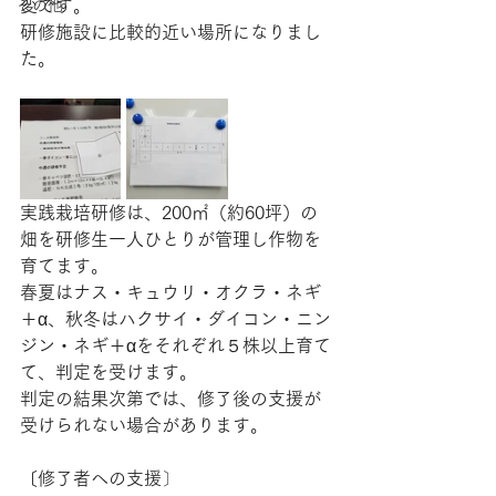
変です。
その他
研修施設に比較的近い場所になりまし
た。
実践栽培研修は、200㎡（約60坪）の
畑を研修生一人ひとりが管理し作物を
育てます。
春夏はナス・キュウリ・オクラ・ネギ
＋α、秋冬はハクサイ・ダイコン・ニン
ジン・ネギ＋αをそれぞれ５株以上育て
て、判定を受けます。
判定の結果次第では、修了後の支援が
受けられない場合があります。
〔修了者への支援〕