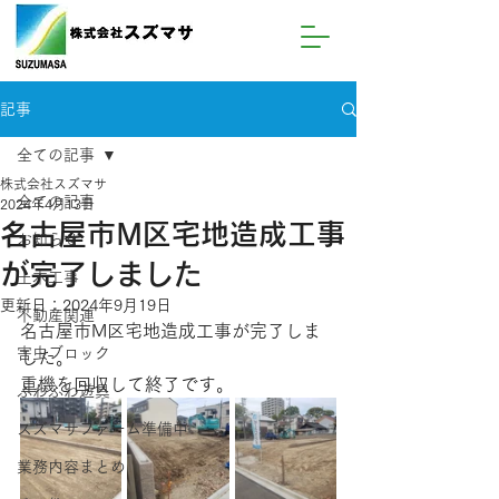
記事
全ての記事
株式会社スズマサ
全ての記事
2024年4月13日
名古屋市M区宅地造成工事
お知らせ
が完了しました
土木工事
更新日：
2024年9月19日
不動産関連
名古屋市M区宅地造成工事が完了しま
害虫ブロック
した。
重機を回収して終了です。
ふわふわ遊具
スズマサファーム準備中
業務内容まとめ