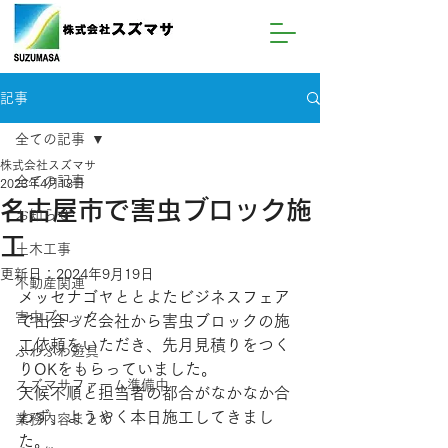
記事
全ての記事
株式会社スズマサ
全ての記事
2023年4月18日
名古屋市で害虫ブロック施
お知らせ
工
土木工事
更新日：
2024年9月19日
不動産関連
メッセナゴヤととよたビジネスフェア
害虫ブロック
で出会った会社から害虫ブロックの施
工依頼をいただき、先月見積りをつく
ふわふわ遊具
りOKをもらっていました。
スズマサファーム準備中
天候不順と担当者の都合がなかなか合
わず、ようやく本日施工してきまし
業務内容まとめ
た。