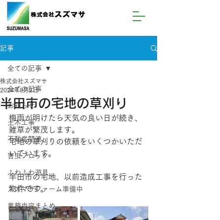
記事
全ての記事
株式会社スズマサ
全ての記事
2024年8月2日
半田市の宅地の草刈り
お知らせ
梅雨が明けたら天気の良い日が続き、
土木工事
雑草が繁茂します。
不動産関連
宅地の草刈りの依頼をいくつかいただ
いています。
害虫ブロック
ふわふわ遊具
半田市の宅地、以前造成工事を行った
物件です。
スズマサファーム準備中
業務内容まとめ