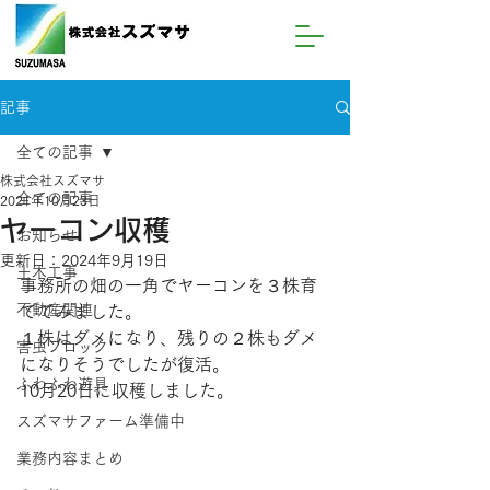
記事
全ての記事
株式会社スズマサ
全ての記事
2021年10月23日
ヤーコン収穫
お知らせ
更新日：
2024年9月19日
土木工事
事務所の畑の一角でヤーコンを３株育
不動産関連
ててみました。
１株はダメになり、残りの２株もダメ
害虫ブロック
になりそうでしたが復活。
ふわふわ遊具
10月20日に収穫しました。
スズマサファーム準備中
業務内容まとめ