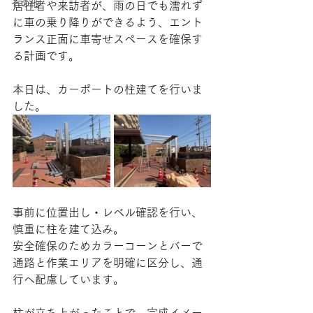
その他
居住者や来訪者が、雨の日でも濡れず
に車の乗り降りができるよう、エント
ランス正面に車寄せスペースを確保す
る計画です。
本日は、カーポートの柱建てを行いま
した。
事前に位置出し・レベル確認を行い、
慎重に柱を建て込み。
安全確保のためカラーコーンとバーで
通路と作業エリアを明確に区分し、通
行へ配慮しています。