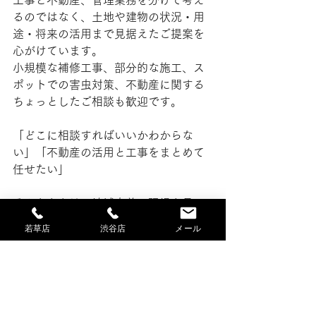
工事と不動産、管理業務を分けて考え
るのではなく、土地や建物の状況・用
途・将来の活用まで見据えたご提案を
心がけています。
小規模な補修工事、部分的な施工、ス
ポットでの害虫対策、不動産に関する
ちょっとしたご相談も歓迎です。
「どこに相談すればいいかわからな
い」「不動産の活用と工事をまとめて
任せたい」
そんなときは、地域密着で現場を見て
きた株式会社スズマサにご相談くださ
若草店
渋谷店
メール
い。
土木工事