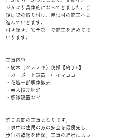
柱が立ち上がったことで、完成イメー
ジがより具体的になってきました。今
後は梁の取り付け、屋根材の施工へと
進んでいきます。
引き続き、安全第一で施工を進めてま
いります。
工事内容
・樹木（クスノキ）伐採【終了b】
・カーポート設置　←イマココ
・花壇一部解体撤去
・乗入段差解消
・標識設置など
約３週間の工事となります。
工事中は住民の方の安全を最優先し、
歩行者導線を確保。工事の進捗によっ