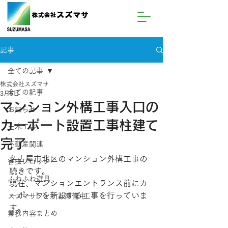
記事
全ての記事
株式会社スズマサ
全ての記事
3月5日
マンション外構工事入口の
お知らせ
カーポート設置工事柱建て
土木工事
完了
不動産関連
名古屋市北区のマンション外構工事の
害虫ブロック
続きです。
ふわふわ遊具
現在、マンションエントランス前にカ
ーポートを新設する工事を行っていま
スズマサファーム準備中
す。
業務内容まとめ