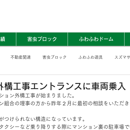
実績
害虫ブロック
ふわふわドーム
不動産関連
害虫ブロック
ふわふわ遊具
スズマ
日
外構工事エントランスに車両乗入
ション外構工事が始まりました。
ン組合の理事の方から昨年２月に最初の相談をいただき
がつけられない構造になっています。
タクシーなど乗り降りする際にマンション裏の駐車場で