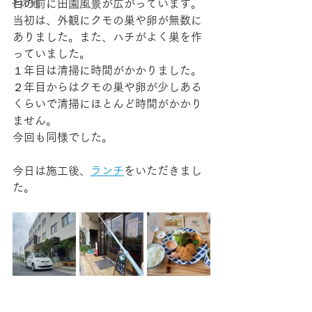
目の前に田園風景が広がっています。
その他
当初は、外観にクモの巣や卵が無数に
ありました。また、ハチがよく巣を作
っていました。
１年目は清掃に時間がかかりました。
２年目からはクモの巣や卵が少しある
くらいで清掃にほとんど時間がかかり
ません。
今回も同様でした。
今日は施工後、
ランチ
をいただきまし
た。