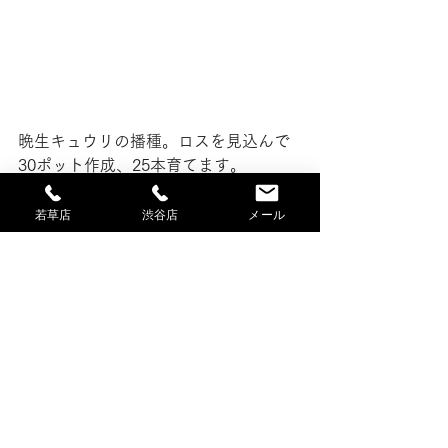
晩生キュウリの播種。ロスを見込んで
30ポット作成、25本育てます。
苗を育てるのは難しくないが、定植し
てからの暑さ対策が必要です。
若草店
渋谷店
メール
シルバーマルチやワラを敷いたり、対
策はこれから学びます。