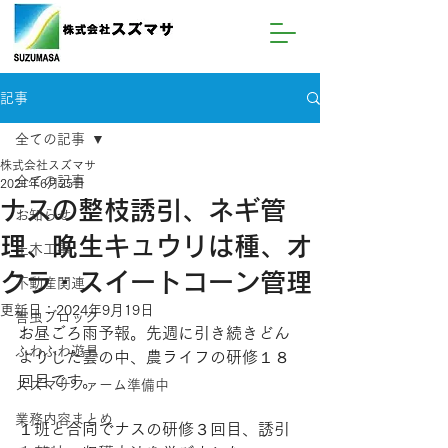
記事
全ての記事
株式会社スズマサ
全ての記事
2021年6月25日
ナスの整枝誘引、ネギ管
お知らせ
理、晩生キュウリは種、オ
土木工事
クラ・スイートコーン管理
不動産関連
更新日：
2024年9月19日
害虫ブロック
お昼ごろ雨予報。先週に引き続きどん
ふわふわ遊具
よりした雲の中、農ライフの研修１８
回目です。
スズマサファーム準備中
業務内容まとめ
１班と合同でナスの研修３回目、誘引