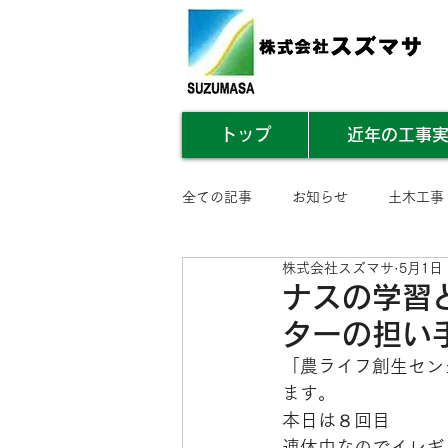
トップ
近年の工事
全ての記事
お知らせ
土木工事
株式会社スズマサ
5月1日
業務内容まとめ
その他
ナスの学習
ターの担い
「
農ライフ創生セン
ます。
本日は８回目
連休中なのでイレギ