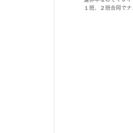
１班、２班合同でナ