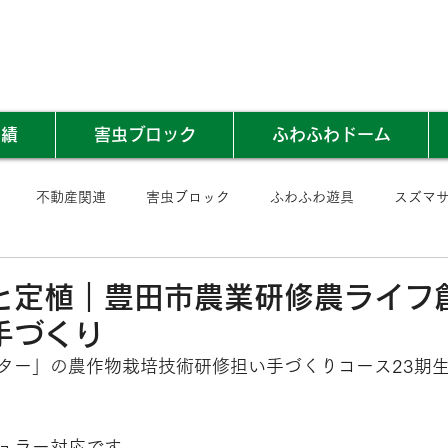
実績
害虫ブロック
ふわふわドーム
不動産関連
害虫ブロック
ふわふわ遊具
スズマ
と定植｜豊田市農業研修農ライフ
手づくり
ター
」の
農作物栽培技術研修担い手づくりコース23期
ュラー対応です。