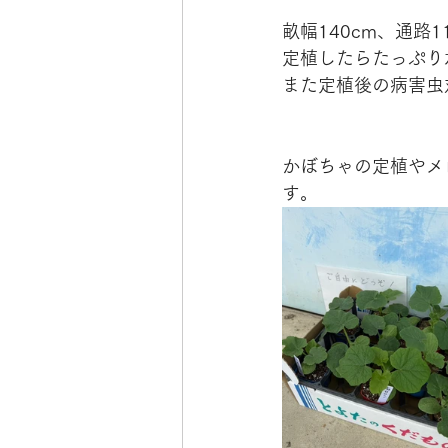
畝幅140cm、通路1
定植したらたっぷり
また定植後の病害虫
かぼちゃの定植やメ
す。