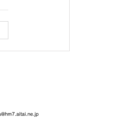
菜の収穫と管理作業を実
ました｜農ライフ担い手
m7.aitai.ne.jp