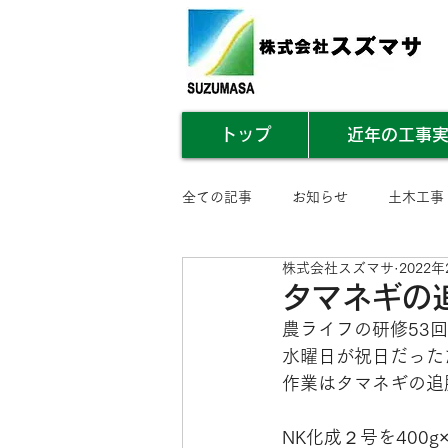
トップ
近年の工事
全ての記事
お知らせ
土木工事
株式会社スズマサ
2022年
業務内容まとめ
その他
タマネギの
農ライフの研修53
水曜日が祝日だった
作業はタマネギの追
NK化成２号を400