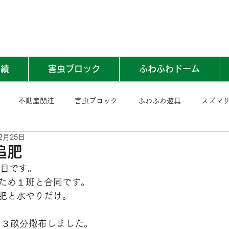
実績
害虫ブロック
ふわふわドーム
不動産関連
害虫ブロック
ふわふわ遊具
スズマ
2月25日
追肥
回目です。
ため１班と合同です。
肥と水やりだけ。
g×３畝分撒布しました。