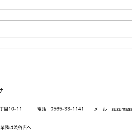
夏野菜の収穫と管理作業を実
夏野
施しました｜農ライフ担い手
施し
研修のコピー
研修
サ
丁目10-11
電話 0565-33-1141
メール suzumasa@h
介業務は渋谷店へ