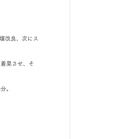
壌改良、次にス
に着果させ、そ
0分。