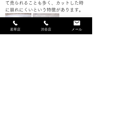
て売られることも多く、カットした時
に崩れにくいという特徴があります。
若草店
渋谷店
メール
研修が終わった後に実践栽培研修の畑
へ。
今日は、ジャガイモの定植を行いまし
た。
スズマサファーム準備中