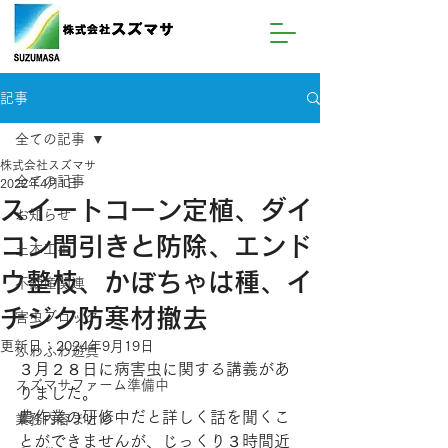
記事
全ての記事
株式会社スズマサ
全ての記事
2022年4月1日
スイートコーン定植、ダイ
お知らせ
コン間引きと防除、エンド
土木工事
ウ整枝、かぼちゃは種、イ
不動産関連
チジク防寒材撤去
害虫ブロック
更新日：
2024年9月19日
ふわふわ遊具
３月２８日に病害虫に関する講義があ
スズマサファーム準備中
りました。
農作業の研修中だと詳しく話を聞くこ
業務内容まとめ
とができませんが、じっくり３時間近