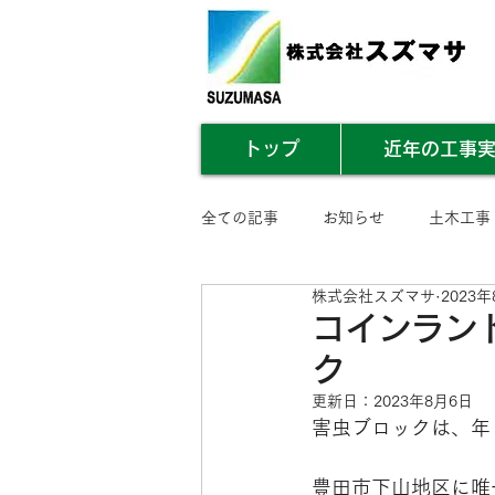
トップ
近年の工事
全ての記事
お知らせ
土木工事
株式会社スズマサ
2023
業務内容まとめ
その他
コインラン
ク
更新日：
2023年8月6日
害虫ブロックは、年
豊田市下山地区に唯