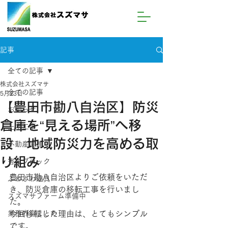
記事
全ての記事
株式会社スズマサ
全ての記事
5月23日
【豊田市勘八自治区】防災
お知らせ
倉庫を“見える場所”へ移
土木工事
設 地域防災力を高める取
不動産関連
り組み
害虫ブロック
豊田市勘八自治区よりご依頼をいただ
ふわふわ遊具
き、防災倉庫の移転工事を行いまし
スズマサファーム準備中
た。
業務内容まとめ
今回移転した理由は、とてもシンプル
です。