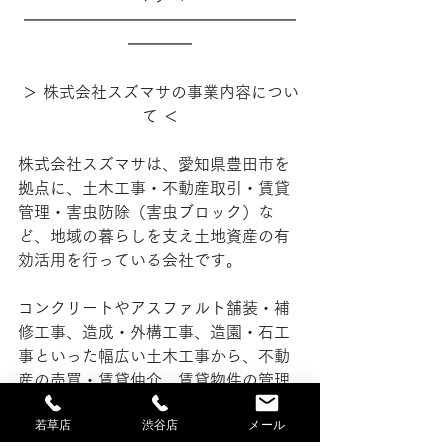
━━━━━━━━━━━━━━━━━
━━━━
＞ 株式会社スズマサの事業内容につい
て ＜
株式会社スズマサは、愛知県豊田市を
拠点に、土木工事・不動産取引・賃貸
管理・害虫防除（害虫ブロック）な
ど、地域の暮らしを支え土地資産の有
効活用を行っている会社です。
コンクリートやアスファルト舗装・補
修工事、造成・外構工事、造園・石工
事といった幅広い土木工事から、不動
産の売買・賃貸仲介、賃貸物件の管理
業務、建物の害虫対策・防除（害虫ブ
若草店
渋谷店
メール
ロック）まで、現場と不動産の両面か