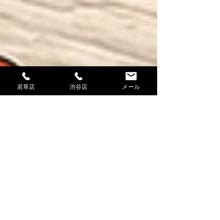
若草店
渋谷店
メール