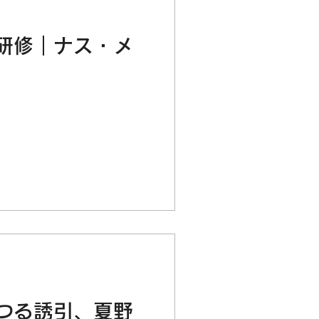
研修｜ナス・メ
つる誘引、夏野