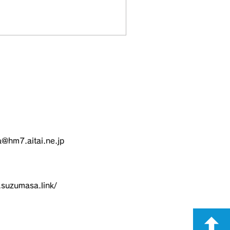
m7.aitai.ne.jp
suzumasa.link/