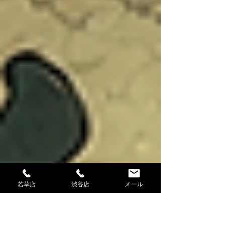
若草店
渋谷店
メール