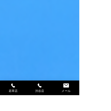
若草店
渋谷店
メール