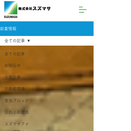
新着情報
全ての記事
全ての記事
お知らせ
土木工事
不動産関連
害虫ブロック
ふわふわ遊具
スズマサファ