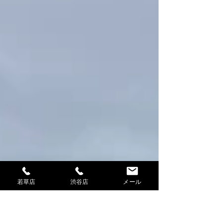
若草店
渋谷店
メール