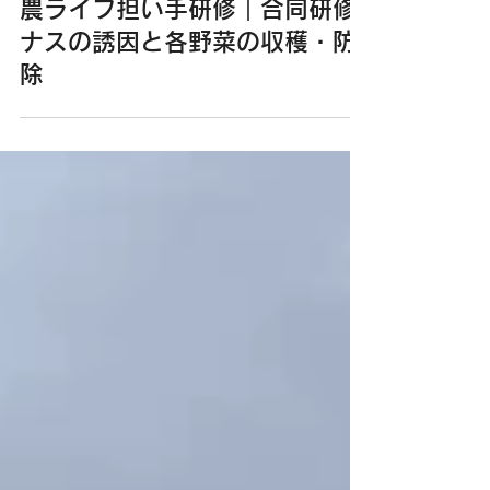
株式会社スズマサ
6月12日
農ライフ担い手研修｜合同研修
ナスの誘因と各野菜の収穫・防
除