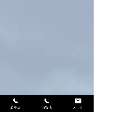
若草店
渋谷店
メール